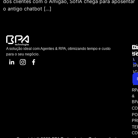
dos clientes com o Amigão, SofIA chega para aposentar
o antigo chatbot […]
L
C
I
A solução ideal com Agentes & RPA, otimizando tempo e custo
s
HO
para o seu negócio.
A
BP
AG
AS
SE
RP
&
BP
CO
PO
PR
TE
CO