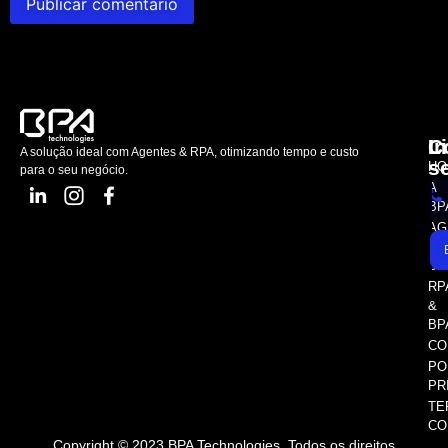
L
C
I
A solução ideal com Agentes & RPA, otimizando tempo e custo
s
HO
para o seu negócio.
A
BP
AG
AS
SE
RP
&
BP
CO
PO
PR
TE
CO
Copyright © 2023 BPA Technologies. Todos os direitos