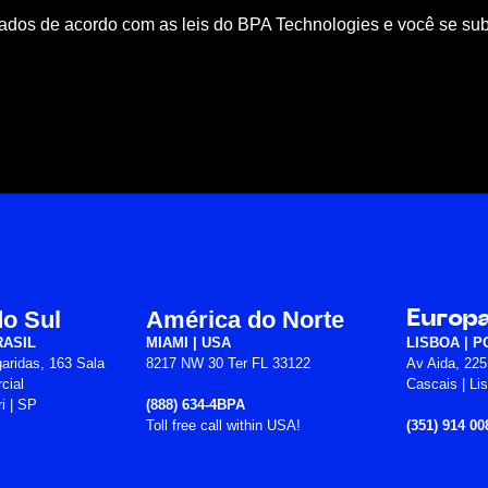
tados de acordo com as leis do BPA Technologies e você se sub
o Sul
América do Norte
Europ
RASIL
MIAMI | USA
LISBOA | 
aridas, 163 Sala
8217 NW 30 Ter FL 33122
Av Aida, 225
cial
Cascais | Li
ri | SP
(888) 634-4BPA
Toll free call within USA!
(351) 914 00