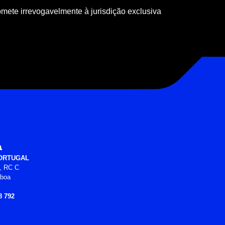
mete irrevogavelmente à jurisdição exclusiva
a
PORTUGAL
, RC C
sboa
8 792