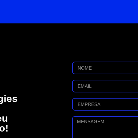
gies
eu
o!