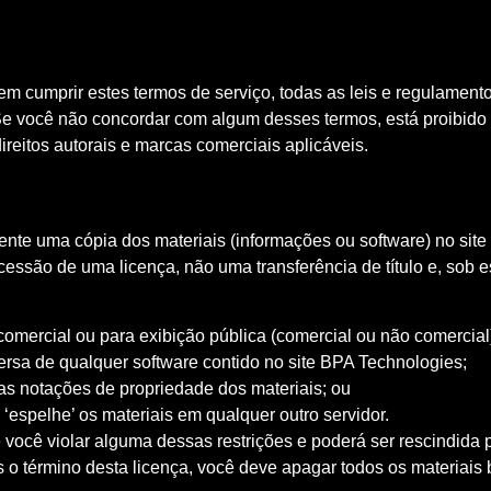
em cumprir estes termos de serviço, todas as leis e regulamento
 Se você não concordar com algum desses termos, está proibido d
direitos autorais e marcas comerciais aplicáveis.
nte uma cópia dos materiais (informações ou software) no site
ncessão de uma licença, não uma transferência de título e, sob 
 comercial ou para exibição pública (comercial ou não comercial
versa de qualquer software contido no site BPA Technologies;
ras notações de propriedade dos materiais; ou
u ‘espelhe’ os materiais em qualquer outro servidor.
e você violar alguma dessas restrições e poderá ser rescindid
s o término desta licença, você deve apagar todos os materiai