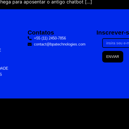
chega para aposentar o antigo chatbot […]
Contatos
Inscrever-
+55 (11) 2450-7856
contact@bpatechnologies.com
E
ENVIAR
DADE
S