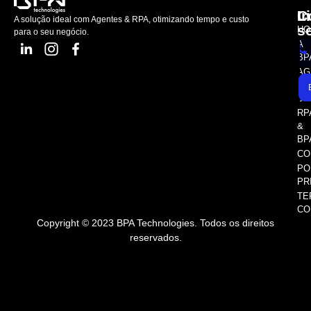
L
C
I
A solução ideal com Agentes & RPA, otimizando tempo e custo
s
HO
para o seu negócio.
A
BP
AG
AS
SE
RP
&
BP
CO
PO
PR
TE
CO
Copyright © 2023 BPA Technologies. Todos os direitos
reservados.