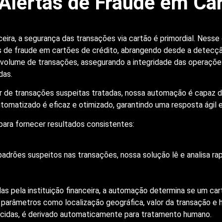
Alertas de Fraude em Car
nceira, a segurança das transações via cartão é primordial. Ne
de fraude em cartões de crédito, abrangendo desde a detecção i
 volume de transações, assegurando a integridade das operaçõe
das.
de transações suspeitas tratadas, nossa automação é capaz d
utomatizado é eficaz e otimizado, garantindo uma resposta ágil e
ara fornecer resultados consistentes:
a padrões suspeitos nas transações, nossa solução lê e analisa 
as pela instituição financeira, a automação determina se um c
arâmetros como localização geográfica, valor da transação e h
ecidas, é derivado automaticamente para tratamento humano.