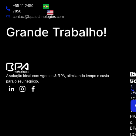
+55 11 2450-
7856
contact@bpatechnologies.com
Grande Trabalho!
L
C
I
A solução ideal com Agentes & RPA, otimizando tempo e custo
s
HO
para o seu negócio.
A
BP
AG
AS
SE
RP
&
BP
CO